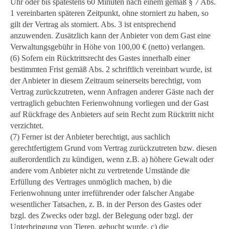
Uhr oder bis spätestens 60 Minuten nach einem gemäß § 7 Abs.
1 vereinbarten späteren Zeitpunkt, ohne storniert zu haben, so
gilt der Vertrag als storniert. Abs. 3 ist entsprechend
anzuwenden. Zusätzlich kann der Anbieter von dem Gast eine
Verwaltungsgebühr in Höhe von 100,00 € (netto) verlangen.
(6) Sofern ein Rücktrittsrecht des Gastes innerhalb einer
bestimmten Frist gemäß Abs. 2 schriftlich vereinbart wurde, ist
der Anbieter in diesem Zeitraum seinerseits berechtigt, vom
Vertrag zurückzutreten, wenn Anfragen anderer Gäste nach der
vertraglich gebuchten Ferienwohnung vorliegen und der Gast
auf Rückfrage des Anbieters auf sein Recht zum Rücktritt nicht
verzichtet.
(7) Ferner ist der Anbieter berechtigt, aus sachlich
gerechtfertigtem Grund vom Vertrag zurückzutreten bzw. diesen
außerordentlich zu kündigen, wenn z.B. a) höhere Gewalt oder
andere vom Anbieter nicht zu vertretende Umstände die
Erfüllung des Vertrages unmöglich machen, b) die
Ferienwohnung unter irreführender oder falscher Angabe
wesentlicher Tatsachen, z. B. in der Person des Gastes oder
bzgl. des Zwecks oder bzgl. der Belegung oder bzgl. der
Unterbringung von Tieren, gebucht wurde, c) die